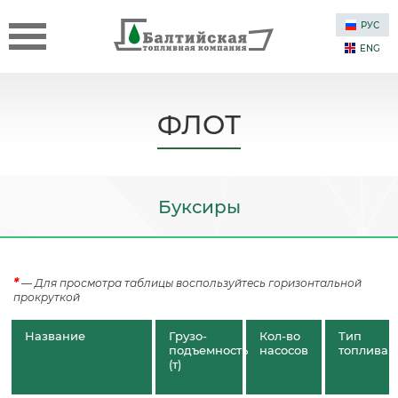
РУС
ENG
ФЛОТ
Буксиры
*
— Для просмотра таблицы воспользуйтесь горизонтальной
прокруткой
Название
Грузо­
Кол-во
Тип
подъемность
насосов
топлива
(т)