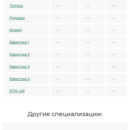
Тютерс
—
—
—
Родшер
—
—
—
Борей
—
—
—
Евростар 1
—
—
—
Евростар 2
—
—
—
Евростар 3
—
—
—
Евростар 4
—
—
—
БТМ-491
—
—
—
Другие специализации: